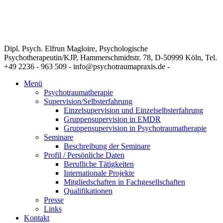
Dipl. Psych. Elfrun Magloire, Psychologische
Psychotherapeutin/KJP, Hammerschmidtstr. 78, D-50999 Köln, Tel.
+49 2236 - 963 509 - info@psychotraumapraxis.de -
Menü
Psychotraumatherapie
Supervision/Selbsterfahrung
Einzelsupervision und Einzelselbsterfahrung
Gruppensupervision in EMDR
Gruppensupervision in Psychotraumatherapie
Seminare
Beschreibung der Seminare
Profil / Persönliche Daten
Berufliche Tätigkeiten
Internationale Projekte
Mitgliedschaften in Fachgesellschaften
Qualifikationen
Presse
Links
Kontakt